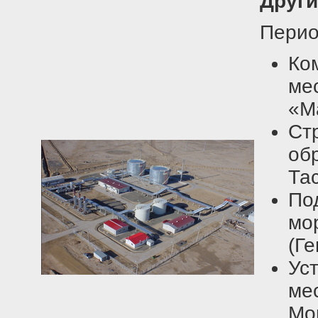
Други
Перио
Ко
м
«М
Ст
об
Та
По
м
(Г
Ус
ме
Мо