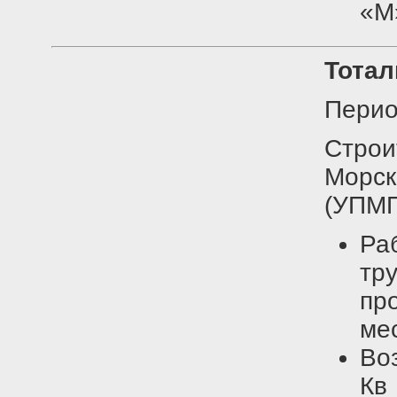
«M
Тотал
Перио
Стро
Морск
(УПМПВ
Ра
т
п
ме
Во
Кв