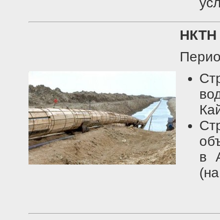
ус
НКТН 
Перио
Ст
во
Ка
Ст
об
в 
(на