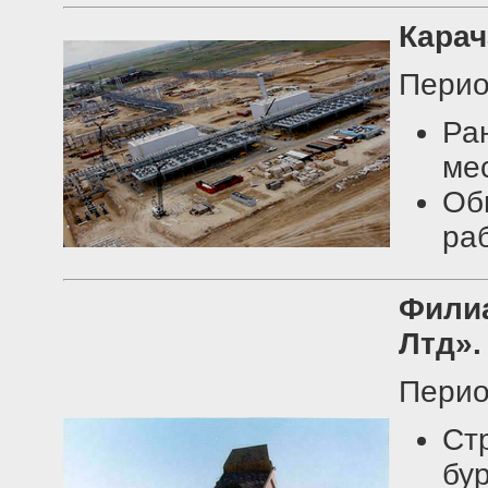
Карач
Перио
Ра
ме
Об
ра
Фили
Лтд».
Перио
Ст
бу