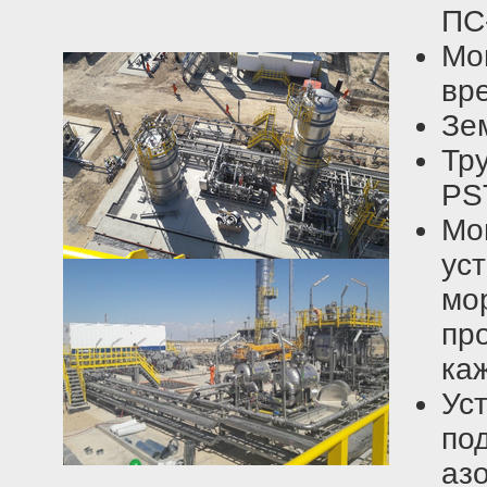
ПС-
Мо
вр
Зе
Тр
PS
Мо
ус
м
пр
ка
Ус
по
азо