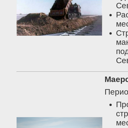
Се
Ра
ме
Ст
м
по
Се
Маерс
Перио
Пр
ст
ме