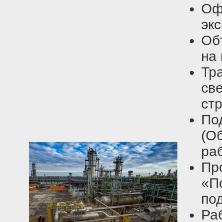
О
эк
Об
на
Тр
с
ст
По
(О
ра
П
«П
по
Р