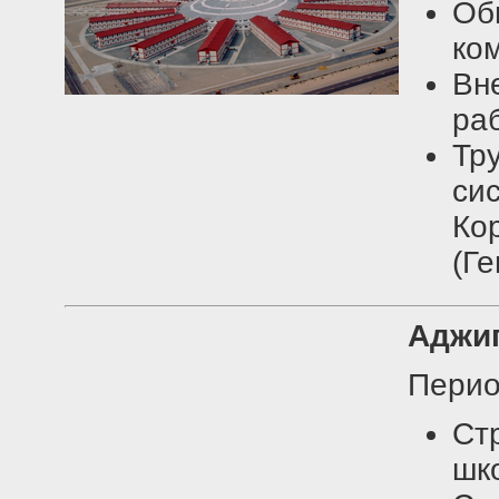
О
ком
Вн
ра
Тр
си
К
(Ге
Аджи
Перио
Ст
шко