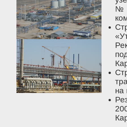
№5
ко
Ст
«
Ре
по
Ка
Ст
тр
на
Ре
20
Кар