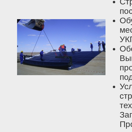
Ст
по
О
ме
УК
Об
Вы
пр
под
Ус
ст
те
За
Пр