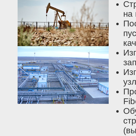
Ст
на
По
пу
кач
Из
зап
Из
узл
Пр
Fib
Об
ст
(в