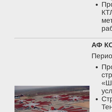
Пр
КТ
ме
ра
АФ К
Перио
П
ст
«Ш
ус
Ст
Тен