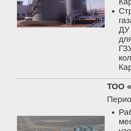
Ка
Ст
га
ДУ
дл
ГЗ
ко
Ка
ТОО 
Перио
Р
ме
уз