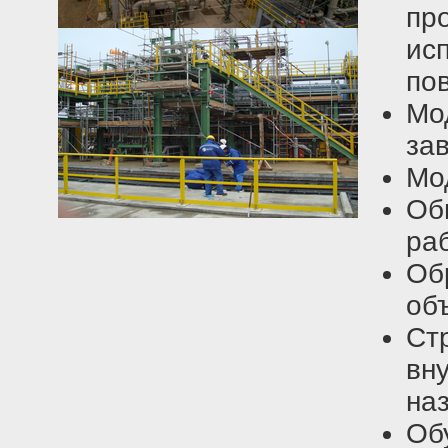
пр
ис
по
Мо
за
Мо
Об
ра
Об
объ
Ст
вн
на
Об