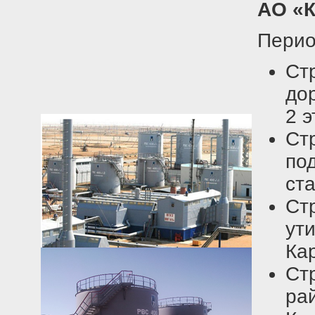
АО «
Перио
Ст
до
2 э
Ст
по
ст
Ст
ут
Ка
Ст
ра